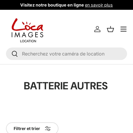
Visitez notre boutique en ligne
en savoir plus
Aller au contenu
Menu
Se connecter
Liste de m
Recherche
Rechercher
BATTERIE AUTRES
Filtrer et trier