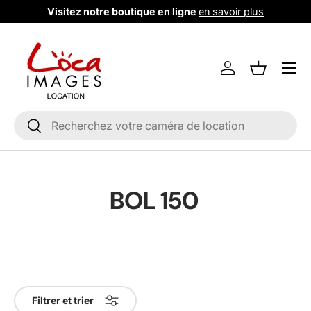
Visitez notre boutique en ligne
en savoir plus
Aller au contenu
Menu
Se connecter
Liste de m
Recherche
Rechercher
BOL 150
Filtrer et trier