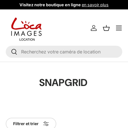
Visitez notre boutique en ligne
en savoir plus
Aller au contenu
Menu
Se connecter
Liste de m
Recherche
Rechercher
SNAPGRID
Filtrer et trier