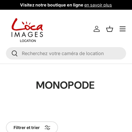
Visitez notre boutique en ligne
en savoir plus
Aller au contenu
Menu
Se connecter
Liste de m
Recherche
Rechercher
MONOPODE
Filtrer et trier