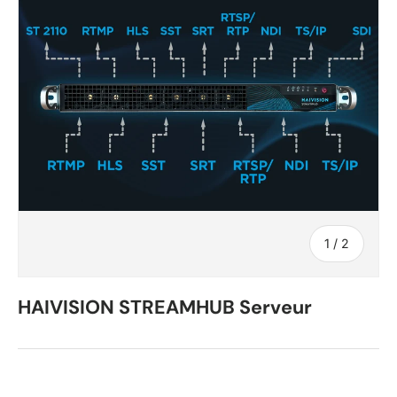
de
1
/
2
HAIVISION STREAMHUB Serveur