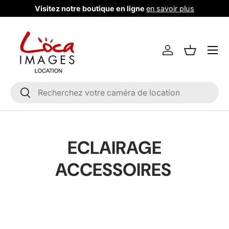
Visitez notre boutique en ligne
en savoir plus
Aller au contenu
Menu
Se connecter
Liste de m
Recherche
Rechercher
ECLAIRAGE
ACCESSOIRES