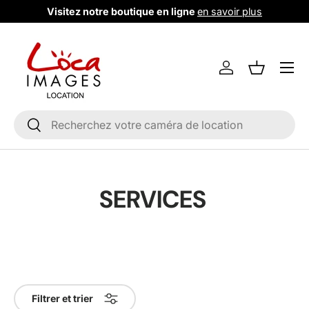
Visitez notre boutique en ligne
en savoir plus
Aller au contenu
Menu
Se connecter
Liste de m
Recherche
Rechercher
SERVICES
Filtrer et trier