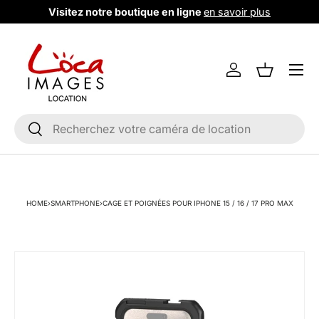
Visitez notre boutique en ligne
en savoir plus
Aller au contenu
Menu
Se connecter
Liste de m
Recherche
Rechercher
HOME
›
SMARTPHONE
›
CAGE ET POIGNÉES POUR IPHONE 15 / 16 / 17 PRO MAX