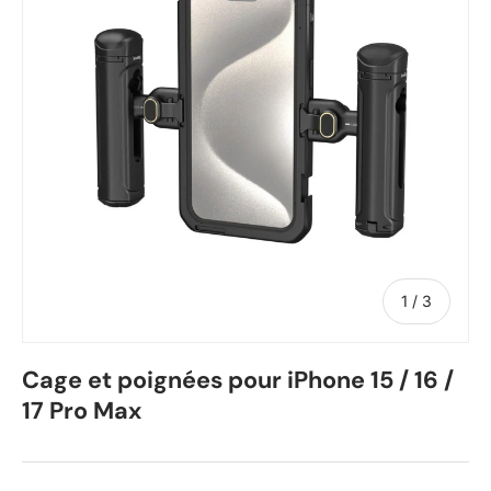
de
1
/
3
Cage et poignées pour iPhone 15 / 16 /
17 Pro Max