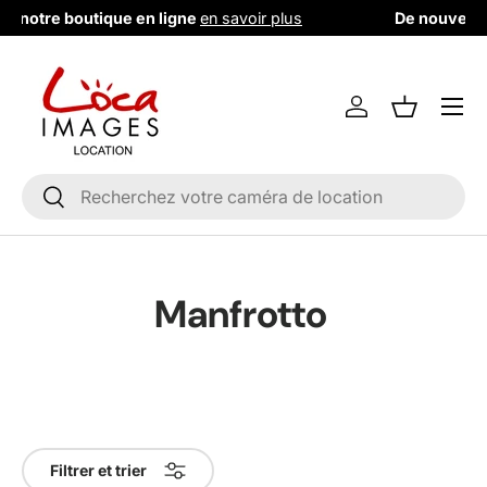
De nouvelles références en stock !
les découvrir
Aller au contenu
Menu
Se connecter
Liste de m
Recherche
Rechercher
Manfrotto
Filtrer et trier