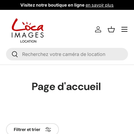
Visitez notre boutique en ligne
en savoir plus
Aller au contenu
Menu
Se connecter
Liste de m
Recherche
Rechercher
Page d'accueil
Filtrer et trier