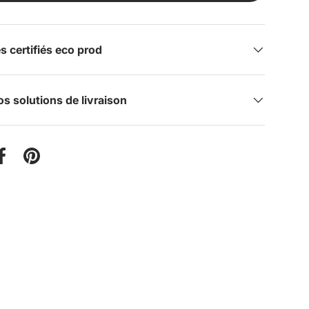
certifiés eco prod
s solutions de livraison
er sur Twitter
Partager sur Facebook
Épingler sur Pinterest