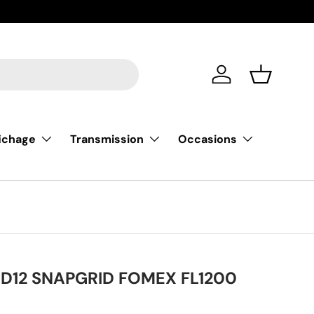
De nouvell
Se connecter
Liste de m
fichage
Transmission
Occasions
D12 SNAPGRID FOMEX FL1200