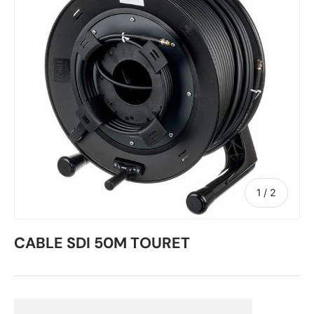
de
1
/
2
CABLE SDI 50M TOURET