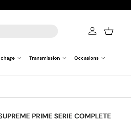
De nouvell
Se connecter
Liste de m
fichage
Transmission
Occasions
 SUPREME PRIME SERIE COMPLETE