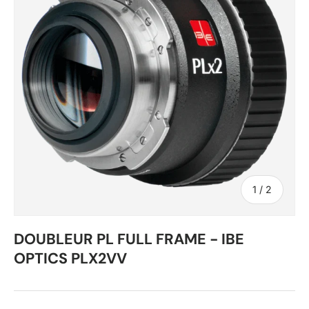
de
1
/
2
DOUBLEUR PL FULL FRAME - IBE
OPTICS PLX2VV