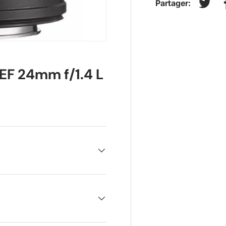
Partager:
Tweet
F 24mm f/1.4 L