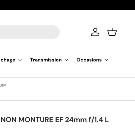
De nouvell
Se connecter
Liste de m
fichage
Transmission
Occasions
 USM
NON MONTURE EF 24mm f/1.4 L