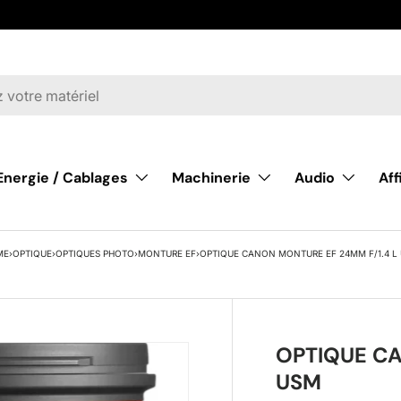
Energie / Cablages
Machinerie
Audio
Af
ME
›
OPTIQUE
›
OPTIQUES PHOTO
›
MONTURE EF
›
OPTIQUE CANON MONTURE EF 24MM F/1.4 L
OPTIQUE CA
USM