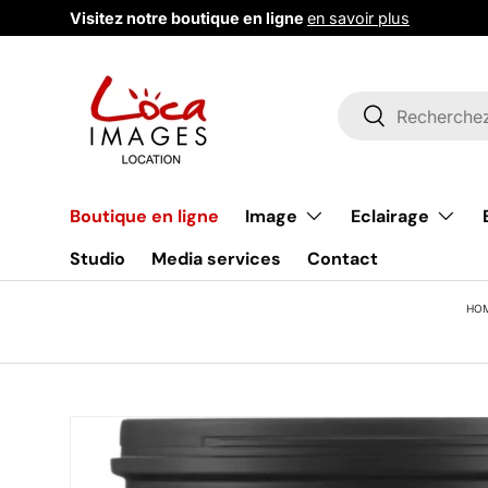
Visitez notre boutique en ligne
en savoir plus
Aller au contenu
Recherche
Rechercher
Image
Eclairage
Boutique en ligne
Studio
Media services
Contact
HO