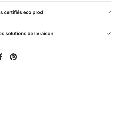
certifiés eco prod
s solutions de livraison
er sur Twitter
Partager sur Facebook
Épingler sur Pinterest