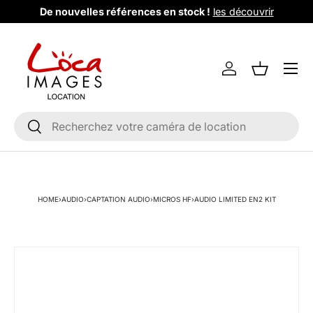
De nouvelles références en stock !
les découvrir
Aller au contenu
Menu
Se connecter
Liste de m
Recherche
Rechercher
HOME
›
AUDIO
›
CAPTATION AUDIO
›
MICROS HF
›
AUDIO LIMITED EN2 KIT