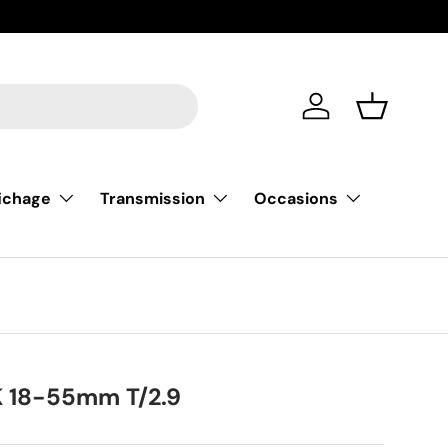
De nouvell
Se connecter
Liste de m
fichage
Transmission
Occasions
 18-55mm T/2.9