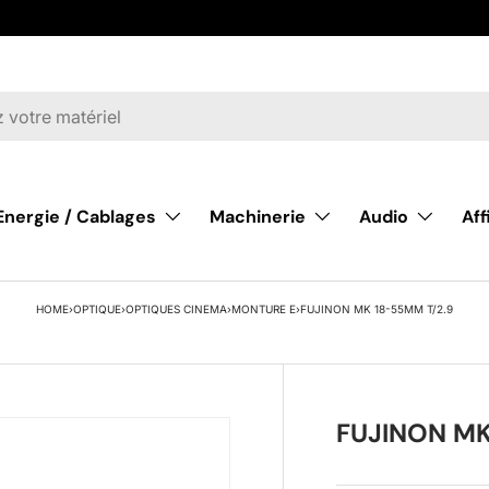
Energie / Cablages
Machinerie
Audio
Af
HOME
›
OPTIQUE
›
OPTIQUES CINEMA
›
MONTURE E
›
FUJINON MK 18-55MM T/2.9
FUJINON MK