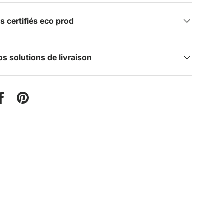
certifiés eco prod
s solutions de livraison
er sur Twitter
Partager sur Facebook
Épingler sur Pinterest