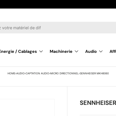
Energie / Cablages
Machinerie
Audio
Af
HOME
›
AUDIO
›
CAPTATION AUDIO
›
MICRO DIRECTIONNEL
›
SENNHEISER MKH8060
SENNHEISE