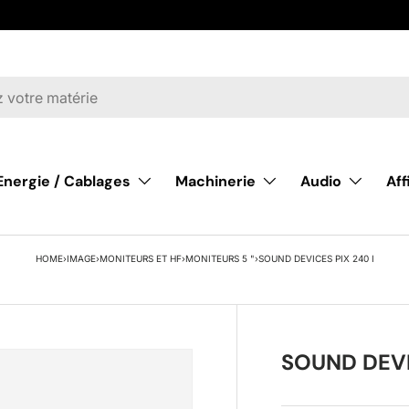
Energie / Cablages
Machinerie
Audio
Af
HOME
›
IMAGE
›
MONITEURS ET HF
›
MONITEURS 5 "
›
SOUND DEVICES PIX 240 I
SOUND DEVI