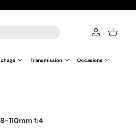
De nouvell
Se connecter
Liste de m
fichage
Transmission
Occasions
18-110mm f:4