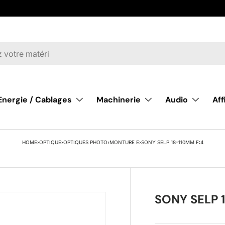
Energie / Cablages
Machinerie
Audio
Af
HOME
›
OPTIQUE
›
OPTIQUES PHOTO
›
MONTURE E
›
SONY SELP 18-110MM F:4
SONY SELP 