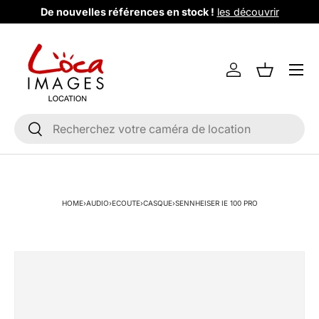
De nouvelles références en stock !
les découvrir
Aller au contenu
Menu
Se connecter
Liste de m
Recherche
Rechercher
HOME
›
AUDIO
›
ECOUTE
›
CASQUE
›
SENNHEISER IE 100 PRO