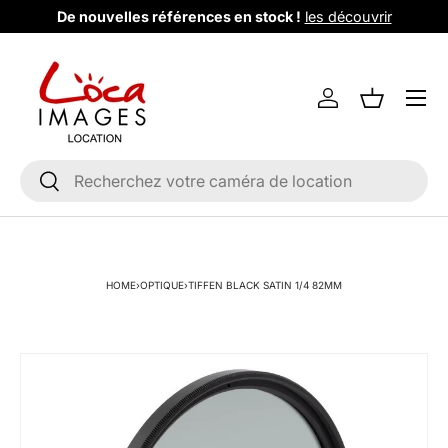
De nouvelles références en stock !
les découvrir
Aller au contenu
Menu
Se connecter
Liste de m
Recherche
Rechercher
HOME
›
OPTIQUE
›
TIFFEN BLACK SATIN 1/4 82MM